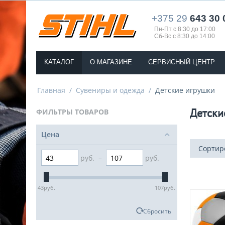
+375 29
643 30 
Пн-Пт с 8:30 до 17:00
Сб-Вс с 8:30 до 14:00
КАТАЛОГ
О МАГАЗИНЕ
СЕРВИСНЫЙ ЦЕНТР
Главная
/
Сувениры и одежда
/
Детские игрушки
Детски
ФИЛЬТРЫ ТОВАРОВ
Цена
Сортир
руб.
–
руб.
43
руб.
107
руб.
Сбросить